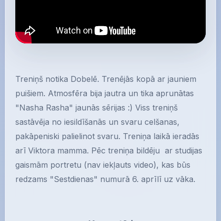
Treniņš notika Dobelē. Trenējās kopā ar jauniem
puišiem. Atmosfēra bija jautra un tika aprunātas
"Nasha Rasha" jaunās sērijas :) Viss treniņš
sastāvēja no iesildīšanās un svaru celšanas,
pakāpeniski palielinot svaru. Treniņa laikā ieradās
arī Viktora mamma. Pēc treniņa bildēju ar studijas
gaismām portretu (nav iekļauts video), kas būs
redzams "Sestdienas" numurā 6. aprīlī uz vāka.