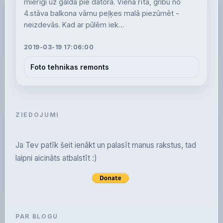
mierīgi uz galda pie datora. Vienā rītā, gribu no
4.stāva balkona vārnu peļķes malā piezūmēt -
neizdevās. Kad ar pūlēm iek…
2019-03-19 17:06:00
Foto tehnikas remonts
ZIEDOJUMI
Ja Tev patīk šeit ienākt un palasīt manus rakstus, tad
laipni aicināts atbalstīt :)
PAR BLOGU