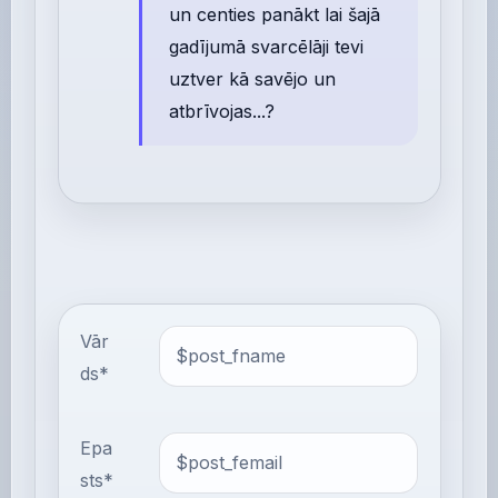
un centies panākt lai šajā
gadījumā svarcēlāji tevi
uztver kā savējo un
atbrīvojas...?
Vār
ds*
Epa
sts*