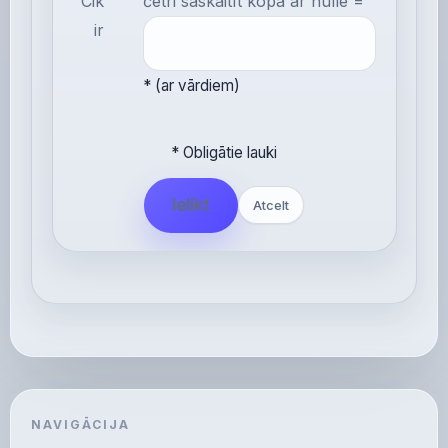
Cik
četri saskaitīt kopā ar nulle
=
ir
* (ar vārdiem)
* Obligātie lauki
Ielikt
Atcelt
NAVIGĀCIJA