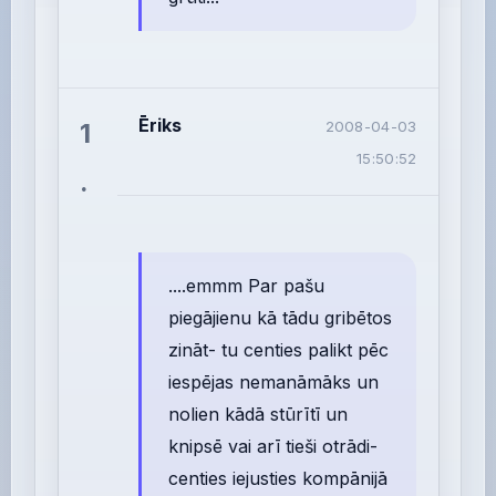
Ēriks
1
2008-04-03
15:50:52
.
....emmm Par pašu
piegājienu kā tādu gribētos
zināt- tu centies palikt pēc
iespējas nemanāmāks un
nolien kādā stūrītī un
knipsē vai arī tieši otrādi-
centies iejusties kompānijā