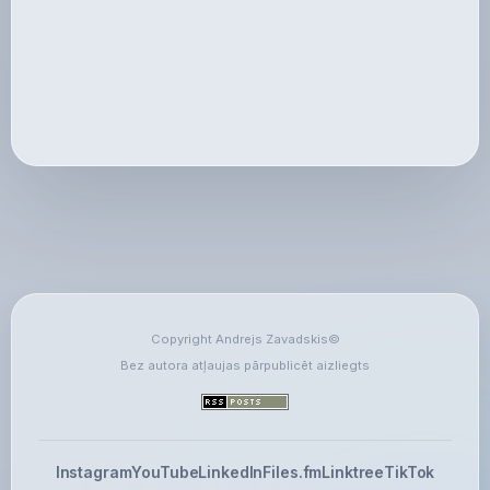
Copyright Andrejs Zavadskis©
Bez autora atļaujas pārpublicēt aizliegts
Instagram
YouTube
LinkedIn
Files.fm
Linktree
TikTok