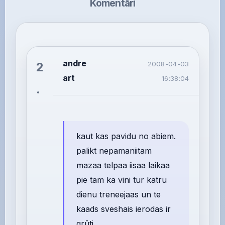
Komentāri
andre
2
2008-04-03
art
16:38:04
.
kaut kas pavidu no abiem.
palikt nepamaniitam
mazaa telpaa iisaa laikaa
pie tam ka vini tur katru
dienu treneejaas un te
kaads sveshais ierodas ir
grūti...