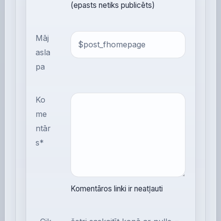
(epasts netiks publicēts)
Māj
asla
pa
Ko
me
ntār
s*
Komentāros linki ir neatļauti