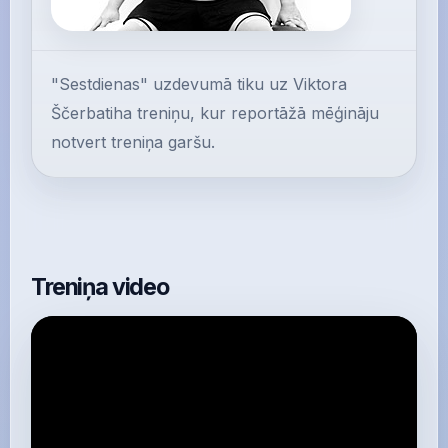
"Sestdienas" uzdevumā tiku uz Viktora
Ščerbatiha treniņu, kur reportāžā mēģināju
notvert treniņa garšu.
Treniņa video